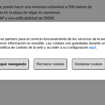
s en la playa de silgar en sanxenxo.
M² y una edificabilidad de 500M².
eno, el terreno es practicamente llano en dos alturas, la parte
etro mas baja.
la parte trasera.
os partners para el correcto funcionamiento de los servicios de la w
amos información no sensible. Las cookies son guardadas durante u
política de cookies de la web y acceder a su configuración
aquí
.
seguir navegando
Rechazar cookies
Gestionar cookies