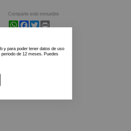
Comparte este inmueble
WhatsApp
Facebook
Twitter
Print
eb y para poder tener datos de uso
n periodo de 12 meses. Puedes