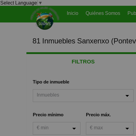
Select Language
▼
Inicio
Quiénes Somos
Pub
81
Inmuebles
Sanxenxo (Pontev
FILTROS
Tipo de inmueble
Inmuebles
Inmuebles
Precio mínimo
Precio máx.
Viviendas
€ min
€ max
Garaje