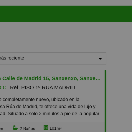
ás reciente
ás reciente
Piso en Calle de Madrid 15, Sanxenxo, Sanxenxo
enos reciente
0 €
Ref. PISO 1º RUA MADRID
aratos
aros
osa Rúa de Madrid, te ofrece una vida de lujo y
equeños
d. Situado a solo 3 minutos a pie de la popular
 Silgar, este inmueble es ideal para quienes
randes
isfrutar del verano con la playa a la puerta. Con
101m²
rm
2 Baños