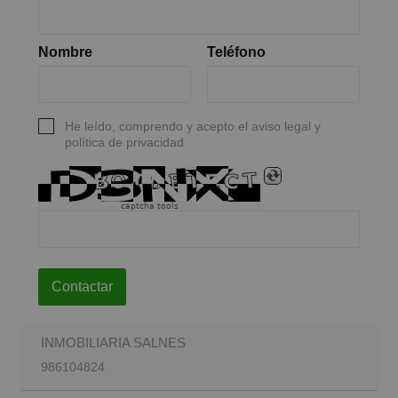
Nombre
Teléfono
He leído, comprendo y acepto el aviso legal y
política de privacidad
captcha tools
Contactar
INMOBILIARIA SALNES
986104824